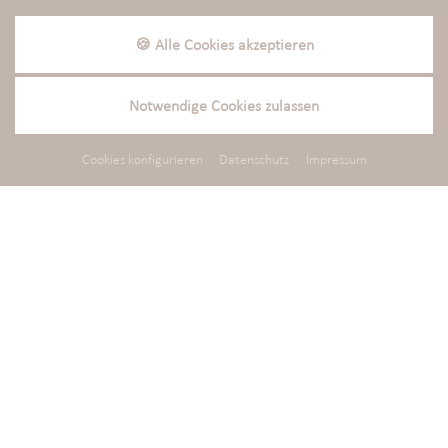
ANFRAGEN
+49 (0)8504 760
🍪 Alle Cookies akzeptieren
Newsletter
Notwendige Cookies zulassen
Aktuelle Neuigkeiten in Ihr Postfach
Cookies konfigurieren
Datenschutz
Impressum
Anmelden
Anrede
/
Titel
Vorname
Nachname